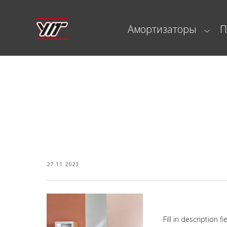
Амортизаторы
П
Амортизаторы
27.11.2023
The third t
Fill in description 