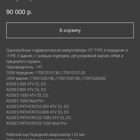
90 000
р.
В корзину
Однотрубные гидравлические амортизаторы YIT TYPE 4 передние и
;TYPE 3 задние; с газовым подпором, регулировкой сжатия, отбоя и
преднатяга пружин.
Производитель - YIT
OEM передние: 17001010130,;17001010120
OEM задние:;17001020140,;17001020160,;17001020020
AODES 650 ATV SS, DS
AODES 800 ATV SS, DS
AODES 1000 ATV SS, DS
AODES 1000 Mud Pro
AODES PATHCROSS 650 ATV SS, DS
AODES PATHCROSS 800 ATV SS, DS
AODES PATHCROSS 1000 ATV SS, DS
AODES PATHCROSS 1000 Mud Pro
Рабочий ход Передний амортизатор 125 мм